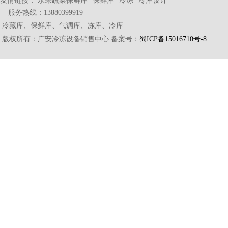
服务热线：13880399919
冷藏库、保鲜库、气调库、冻库、冷库
版权所有：广安冷冻设备销售中心 备案号：
蜀ICP备15016710号-8